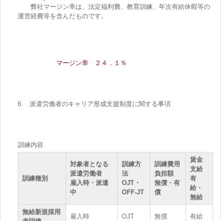
弊社マージン率は、法定福利費、教育訓練、年次有給休暇等の
運営経費等を含んだものです。
マージン率 ２４．１％
6. 派遣労働者のキャリア形成支援制度に関する事項
訓練内容
賃金
対象者となる
訓練方
訓練費用
支給
派遣労働者
法
負担額
訓練種別
有
雇入時・派遣
OJT・
無償・有
給・
中
OFF-JT
償
無給
無給新規採用
雇入時
OJT
無償
有給