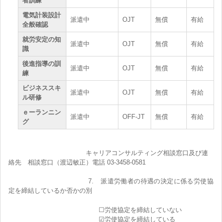
者訓練
電気計装設計
派遣中
OJT
無償
有給
全般確認
就労安定の知
派遣中
OJT
無償
有給
識
後進指導の訓
派遣中
OJT
無償
有給
練
ビジネススキ
派遣中
OJT
無償
有給
ル研修
ｅーランニン
派遣中
OFF-JT
無償
有給
グ
キャリアコンサルティング相談窓口及び連
絡先 相談窓口（渡辺敏正）電話 03-3458-0581
7. 派遣労働者の待遇の決定に係る労使協
定を締結しているか否かの別
☐労使協定を締結していない
☑労使協定を締結している